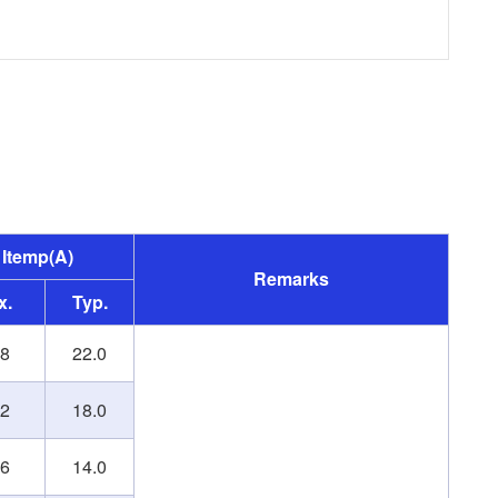
Itemp(A)
Remarks
x.
Typ.
.8
22.0
.2
18.0
.6
14.0