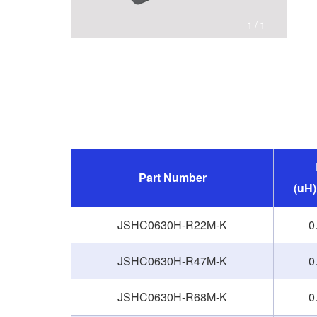
1
/1
Part Number
(uH
JSHC0630H-R22M-K
0
JSHC0630H-R47M-K
0
JSHC0630H-R68M-K
0