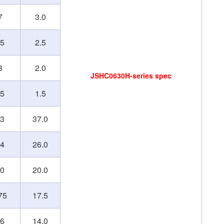
7
3.0
25
2.5
8
2.0
JSHC0630H-series spec
35
1.5
.3
37.0
.4
26.0
.0
20.0
75
17.5
.6
14.0