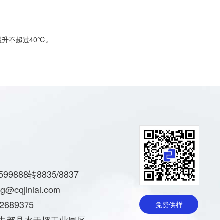
温升不超过40℃。
9888转8835/8837
@cqjinlai.com
689375
免费供样
丰都县水天坪工业园区