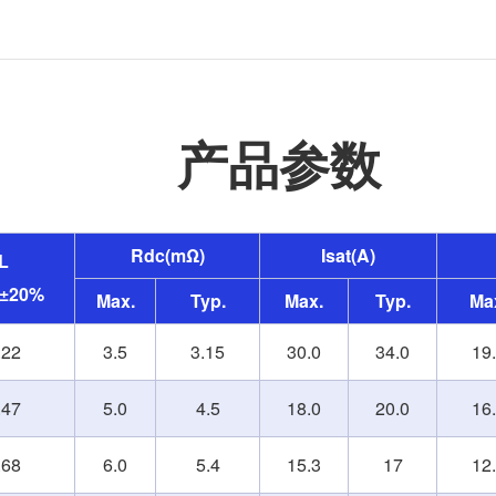
产品参数
Rdc(mΩ)
Isat(A)
L
)±20%
Max.
Typ.
Max.
Typ.
Ma
.22
3.5
3.15
30.0
34.0
19
.47
5.0
4.5
18.0
20.0
16
.68
6.0
5.4
15.3
17
12